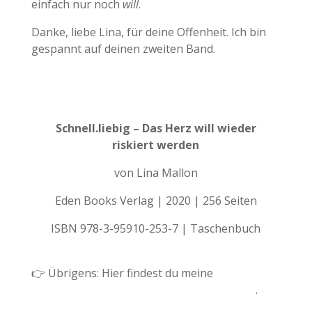
einfach nur noch
will
.
Danke, liebe Lina, für deine Offenheit. Ich bin
gespannt auf deinen zweiten Band.
Schnell.liebig – Das Herz will wieder
riskiert werden
von Lina Mallon
Eden Books Verlag | 2020 | 256 Seiten
ISBN 978-3-95910-253-7 | Taschenbuch
👉 Übrigens: Hier findest du meine
Besprechung des Folgebandes «zweit.nah»
.