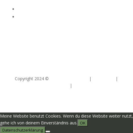
Folgen
Folgen
Copyright 2024 ©
Buchgezwitscher.ch
|
Impressum
|
Datenschutz
|
Kontakt
Meine Website benutzt Cookies. Wenn du diese Website weiter nutzt,
gehe ich von deinem Einverständnis aus.
OK
Datenschutzerklärung